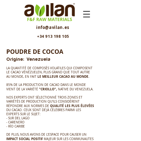
info@avilan.es
+34 913 198 105
POUDRE DE COCOA
Origine: Venezuela
LA QUANTITÉ DE COMPOSÉS VOLATILES QUI COMPOSENT
LE CACAO VÉNÉZUELEN, PLUS GRAND QUE TOUT AUTRE
LE MEILLEUR CACAO AU MONDE.
AU MONDE, EN FAIT
85% DE LA PRODUCTION DE CACAO DANS LE MONDE
"CRIOLLO",
VIENT DE LA VARIÉTÉ
NATIVE DU VENEZUELA.
NOS EXPERTS ONT SÉLECTIONNÉ TROIS ZONES ET
VARIÉTÉS DE PRODUCTION QU'ILS CONSIDÉRENT
QUALITÉ
LES PLUS
ÉLEVÉES
RÉPONDRE AUX NORMES DE
DU CACAO. CEUX SONT DÉJÀ CÉLÈBRES PARMI LES
EXPERTS SUR LE SUJET:
- SUR DEL LAGO
- CARENERO
- RÍO CARIBE
DE PLUS, NOUS AVONS DE L'ESPACE POUR CAUSER UN
IMPACT SOCIAL POSITIF
MAJEUR SUR LES COMMUNAUTES